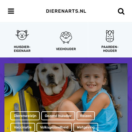
DIERENARTS.NL
HUISDIER-
PAARDEN-
VEEHOUDER
EIGENAAR
HOUDER
Dierenwelzijn
Gezond huisdier
Reizen
Vaccinatie
Volksgezondheid
Wetgeving