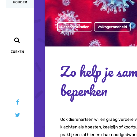
HOUDER
Gezond huisdier
Volksgezondheid
ZOEKEN
Zo help je sam
beperken
Ook dierenartsen willen graag verdere ve
klachten als hoesten, keelpijn of koorts
praktijken zal hier en daar noodgedwon